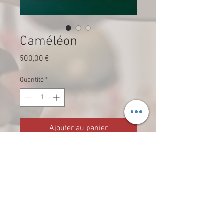
Caméléon
Prix
500,00 €
Quantité
*
Ajouter au panier
40 x 40 cm
Smalts, vaisselle cassée, perle,
filati, céramique et bois